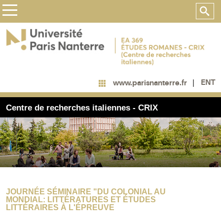
ENT
www.parisnanterre.fr
Centre de recherches italiennes - CRIX
JOURNÉE SÉMINAIRE "DU COLONIAL AU
MONDIAL: LITTÉRATURES ET ÉTUDES
LITTÉRAIRES À L'ÉPREUVE